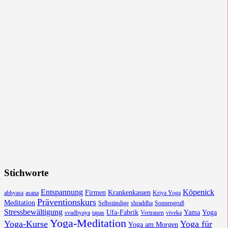
Stichworte
Entspannung
Köpenick
Firmen
Krankenkassen
abhyasa
asana
Kriya Yoga
Präventionskurs
Meditation
Selbständige
shraddha
Sonnengruß
Stressbewältigung
Ufa-Fabrik
Yama
Yoga
svadhyaya
tapas
Vertrauen
viveka
Yoga-Meditation
Yoga-Kurse
Yoga für
Yoga am Morgen