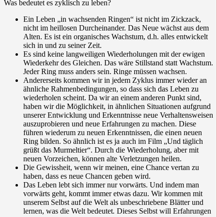
Was bedeutet es zyklisch zu leben?
Ein Leben „in wachsenden Ringen“ ist nicht im Zickzack,
nicht im heillosen Durcheinander.
Das Neue wächst aus dem
Alten. Es ist ein organisches Wachstum, d.h. alles entwickelt
sich in und zu seiner Zeit.
Es sind keine langweiligen Wiederholungen mit der ewigen
Wiederkehr des Gleichen. Das wäre Stillstand statt Wachstum.
J
eder Ring muss anders sein.
Ringe müssen wachsen.
Andererseits kommen wir in jedem Zyklus immer wieder an
ähnliche Rahmenbedingungen, so dass sich das Leben zu
wiederholen scheint. Da wir an einem anderen Punkt sind,
haben wir die Möglichkeit, in ähnlichen Situationen aufgrund
unserer Entwicklung und Erkenntnisse neue Verhaltensweisen
auszuprobieren und neue Erfahrungen zu machen. Diese
führen wiederum zu neuen Erkenntnissen, die einen neuen
Ring bilden. So ähnlich ist es ja auch im Film „Und täglich
grüßt das Murmeltier“. Durch die Wiederholung, aber mit
neuen Vorzeichen, können alte Verletzungen heilen.
Die Gewissheit, wenn wir meinen, eine Chance vertan zu
haben, dass es neue Chancen geben wird.
Das Leben lebt sich immer nur vorwärts. Und indem man
vorwärts geht, kommt immer etwas dazu. Wir kommen mit
unserem Selbst auf die Welt als unbeschriebene Blätter und
lernen, was die Welt bedeutet
.
Dieses Selbst will Erfahrungen