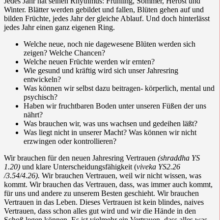
Jedes Jahr hat seinen Rhy
thmus: Frühling, Sommer, Herbst und
Winter. Blätter
werden gebildet und fallen, Blüten gehen auf und
bilden Früchte, jedes Jahr der gleiche Ablauf.
Und doch hinterlässt
jedes Jahr einen ganz eigenen Ring.
Welche neue, noch nie dagewesene Blüten werden sich
zeigen? Welche Chancen?
Welche neuen Früchte werden wir ernten?
Wie gesund und kräftig wird sich unser Jahresring
entwickeln?
Was können wir selbst dazu beitragen- körperlich, mental und
psychisch?
Haben wir fruchtbaren Boden unter unseren Füßen der uns
nährt?
Was brauchen wir, was uns wachsen und gedeihen läßt?
Was liegt nicht in unserer Macht? Was können wir nicht
erzwingen oder kontrollieren?
Wir brauchen für den neuen Jahresring Vertrauen
(shraddha YS
1.20)
und klare Unterscheidungsfähigkeit (
viveka YS2.26
/3.54/4.26).
Wir brauchen Vertrauen, weil wir nicht wissen, was
kommt. Wir brauchen das Vertrauen, dass, was immer auch kommt,
für uns und andere zu unserem Besten geschieht. Wir brauchen
Vertrauen in das Leben. Dieses Vertrauen ist kein blindes, naives
Vertrauen, dass schon alles gut wird und wir die Hände in den
Schoß legen können. Es ist vielmehr ein Vertrauen, dass alles was