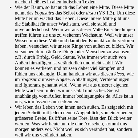
machen heißt es in alten indischen Texten.
Wie der Baum, so hat auch das Leben eine Mitte.
Diese Mitte
nennt das
Yogasutra
das Selbst oder
drstu
(YS 1.3).
Um diese
Mitte herum wächst
das
Leben. Diese innere Mitte gibt uns
die Stabilität für unser Wachstum, weil sie stabil und
unveränderlich ist. Wenn wir aus dieser Mitte Entscheidungen
treffen führen sie uns zu weiterem Wachstum. Weil wir unser
Wissen um diese Mitte und damit den Kontakt zu ihr verloren
haben, versuchen wir unsere Ringe von außen zu bilden. Wir
versuchen durch äußere Dinge oder Menschen zu wachsen,
z.B. durch Erfolg, Geld, Status. Was immer wir auch von
Außen hinzufügen ist veränderlich und nicht stabil. Wir
können es verlieren und müssen daher viel kämpfen und
fühlen uns abhängig. Dann handeln wir aus diesen
klesa,
wie
im
Yogasutra
unsere Ängste, Anhaftungen, Verblendungen
und Ignoranz genannt wird. Wenn wir aus unserer eigenen
Mitte wachsen fühlen wir uns stabil und sicher. Sie ist
unabhängig vom Außen immer bedingungslos da.
Alles ist in
uns, wir müssen es nur erkennen.
Wir leben das Leben von innen nach außen. Es
zeigt sich mit
jedem Schritt, mit jedem neuen Augenblick, von einer neuen,
grösseren Breite, Es öffnet seine Tore, lässt den Blick weiter
werden. Was wir heute auf die eine Art sehen, kommt uns
morgen anders vor. Nicht weil es sich verändert hat, sondern
weil wir uns verändert haben.