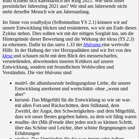
Bald schließt sich kalendarisch der Ring 2021. Wie sieht unser
persönlicher Jahresring 2021 aus? Wir sind am Jahresende nicht
mehr derselbe Mensch wie am Jahresanfang.
Im Sinne von
svadhyāya
(Selbststudiun YS 2.1) können wir auf
unsere Entwicklung blicken und resümieren, wo wir am Ende dieses
Zyklus stehen. Dies sollten wir mit der nötigen Sorgfalt tun, um die
Hintergründe dieser Bewertung und die Wirkung der
klesa (YS 2.3)
zu erkennen. Dafür ist das
sutra 1.33
der
bhāvana
eine wertvolle
Hilfe. In der Haltung der vier Herzqualitäten sind wir frei von den
klesa
und schauen nicht mit dem Blick des messerscharfen,
verurteilenden, abwertenden inneren Kritikers auf unsere
Entwicklung, sondern mit freundlichem Wohlwollen und
Verständnis. Die vier
bhāvana
sind:
maitrī-
die allumfassende bedingungslose Liebe, die unsere
Entwicklung anerkennt und wertschätzt- ohne „wenn und
aber“
karunā-
Das Mitgefühl für die Entwicklung so wie sie war-
mit allen Fort-und Rückschritten, dem Stillstand, dem
Zweifel, der Angst, den Schwierigkeiten- und dem Mitgefühl,
dass wir unser Bestes gegeben haben, zu dem wir fähig waren
mudita-
der (Mit-)Freude über jeden noch so kleinen Schritt,
über das Schöne und Leichte, über schöne Begegnungen und
Erfahrungen
upeksa-
Das Verständnis für das was innere oder äußere