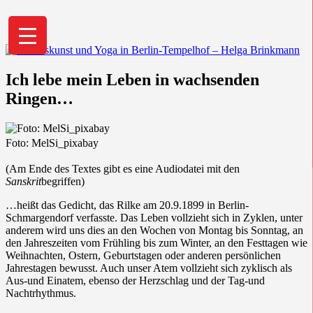
Helga Brinkmann, Yogalehrerin
Ich lebe mein Leben in wachsenden
BDY/EYU: "Aus der eigenen Mitte heraus
Ringen…
ein kraftvolles, lebendiges und freies
Leben zu gestalten ist Lebenskunst."
Foto: MelSi_pixabay
(Am Ende des Textes gibt es eine Audiodatei mit den
Sanskrit
begriffen)
…heißt das Gedicht, das Rilke am 20.9.1899 in Berlin-
Schmargendorf verfasste. Das Leben vollzieht sich in Zyklen, unter
anderem wird uns dies an den Wochen von Montag bis Sonntag, an
den Jahreszeiten vom Frühling bis zum Winter, an den Festtagen wie
Weihnachten, Ostern, Geburtstagen oder anderen persönlichen
Jahrestagen bewusst. Auch unser Atem vollzieht sich zyklisch als
Aus-und Einatem, ebenso der Herzschlag und der Tag-und
Nachtrhythmus.