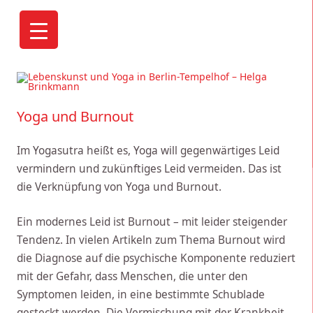
Helga Brinkmann, Yogalehrerin BDY/EYU: "Aus der eigenen
Mitte heraus ein kraftvolles, lebendiges und freies Leben zu
Yoga und Burnout
gestalten ist Lebenskunst."
Im Yogasutra heißt es, Yoga will gegenwärtiges Leid
vermindern und zukünftiges Leid vermeiden. Das ist
die Verknüpfung von Yoga und Burnout.
Ein modernes Leid ist Burnout – mit leider steigender
Tendenz. In vielen Artikeln zum Thema Burnout wird
die Diagnose auf die psychische Komponente reduziert
mit der Gefahr, dass Menschen, die unter den
Symptomen leiden, in eine bestimmte Schublade
gesteckt werden. Die Vermischung mit der Krankheit