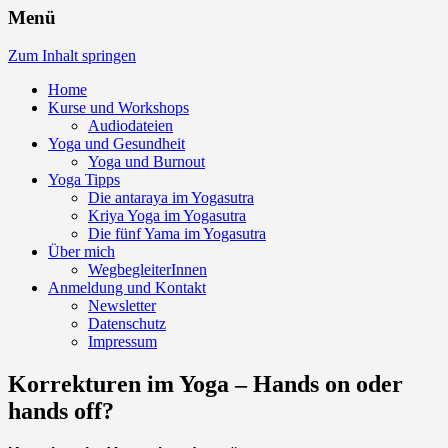
Helga Brinkmann, Yogalehrerin
Menü
BDY/EYU: "Aus der eigenen Mitte heraus
ein kraftvolles, lebendiges und freies
Zum Inhalt springen
Leben zu gestalten ist Lebenskunst."
Home
Kurse und Workshops
Audiodateien
Yoga und Gesundheit
Yoga und Burnout
Yoga Tipps
Die antaraya im Yogasutra
Kriya Yoga im Yogasutra
Die fünf Yama im Yogasutra
Über mich
WegbegleiterInnen
Anmeldung und Kontakt
Newsletter
Datenschutz
Impressum
Korrekturen im Yoga – Hands on oder
hands off?