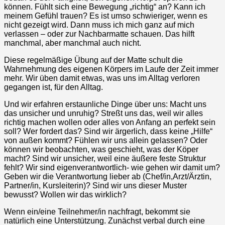
können. Fühlt sich eine Bewegung „richtig“ an? Kann ich
meinem Gefühl trauen? Es ist umso schwieriger, wenn es
nicht gezeigt wird. Dann muss ich mich ganz auf mich
verlassen – oder zur Nachbarmatte schauen. Das hilft
manchmal, aber manchmal auch nicht.
Diese regelmäßige Übung auf der Matte schult die
Wahrnehmung des eigenen Körpers im Laufe der Zeit immer
mehr. Wir üben damit etwas, was uns im Alltag verloren
gegangen ist, für den Alltag.
Und wir erfahren erstaunliche Dinge über uns: Macht uns
das unsicher und unruhig? Streßt uns das, weil wir alles
richtig machen wollen oder alles von Anfang an perfekt sein
soll? Wer fordert das? Sind wir ärgerlich, dass keine „Hilfe“
von außen kommt? Fühlen wir uns allein gelassen? Oder
können wir beobachten, was geschieht, was der Köper
macht? Sind wir unsicher, weil eine äußere feste Struktur
fehlt? Wir sind eigenverantwortlich- wie gehen wir damit um?
Geben wir die Verantwortung lieber ab (Chef/in,Arzt/Ärztin,
Partner/in, Kursleiterin)? Sind wir uns dieser Muster
bewusst? Wollen wir das wirklich?
Wenn ein/eine Teilnehmer/in nachfragt, bekommt sie
natürlich eine Unterstützung. Zunächst verbal durch eine