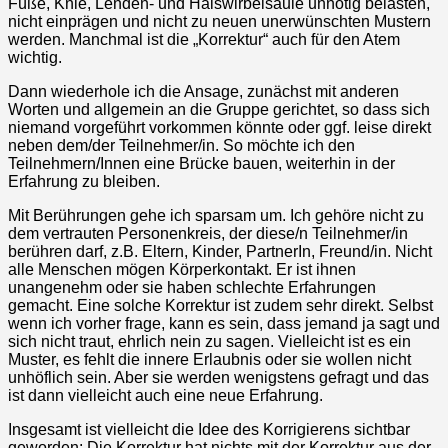
Füße, Knie, Lenden- und Halswirbelsäule unnötig belasten,
nicht einprägen und nicht zu neuen unerwünschten Mustern
werden. Manchmal ist die „Korrektur“ auch für den Atem
wichtig.
Dann wiederhole ich die Ansage, zunächst mit anderen
Worten und allgemein an die Gruppe gerichtet, so dass sich
niemand vorgeführt vorkommen könnte oder ggf. leise direkt
neben dem/der Teilnehmer/in. So möchte ich den
Teilnehmern/Innen eine Brücke bauen, weiterhin in der
Erfahrung zu bleiben.
Mit Berührungen gehe ich sparsam um. Ich gehöre nicht zu
dem vertrauten Personenkreis, der diese/n Teilnehmer/in
berühren darf, z.B. Eltern, Kinder, PartnerIn, Freund/in. Nicht
alle Menschen mögen Körperkontakt. Er ist ihnen
unangenehm oder sie haben schlechte Erfahrungen
gemacht. Eine solche Korrektur ist zudem sehr direkt. Selbst
wenn ich vorher frage, kann es sein, dass jemand ja sagt und
sich nicht traut, ehrlich nein zu sagen. Vielleicht ist es ein
Muster, es fehlt die innere Erlaubnis oder sie wollen nicht
unhöflich sein. Aber sie werden wenigstens gefragt und das
ist dann vielleicht auch eine neue Erfahrung.
Insgesamt ist vielleicht die Idee des Korrigierens sichtbar
geworden: Die Korrektur hat nichts mit der Korrektur aus der