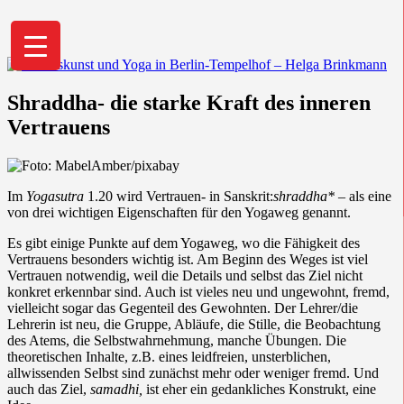
Helga Brinkmann, Yogalehrerin
Shraddha- die starke Kraft des inneren
BDY/EYU: "Aus der eigenen Mitte heraus
Vertrauens
ein kraftvolles, lebendiges und freies
Leben zu gestalten ist Lebenskunst."
Im
Yogasutra
1.20 wird Vertrauen- in Sanskrit:
shraddha*
– als eine
von drei wichtigen Eigenschaften für den Yogaweg genannt.
Es gibt einige Punkte auf dem Yogaweg, wo die Fähigkeit des
Vertrauens besonders wichtig ist. Am Beginn des Weges ist viel
Vertrauen notwendig, weil die Details und selbst das Ziel nicht
konkret erkennbar sind. Auch ist vieles neu und ungewohnt, fremd,
vielleicht sogar das Gegenteil des Gewohnten. Der Lehrer/die
Lehrerin ist neu, die Gruppe, Abläufe, die Stille, die Beobachtung
des Atems, die Selbstwahrnehmung, manche Übungen. Die
theoretischen Inhalte, z.B. eines leidfreien, unsterblichen,
allwissenden Selbst sind zunächst mehr oder weniger fremd. Und
auch das Ziel,
samadhi,
ist eher ein gedankliches Konstrukt, eine