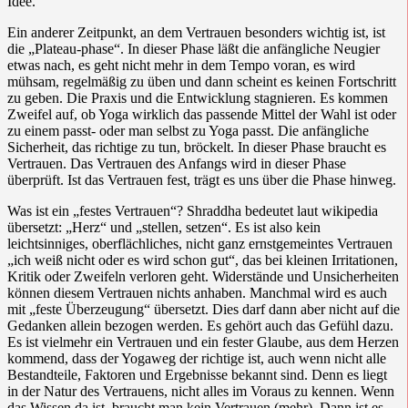
Idee.
Ein anderer Zeitpunkt, an dem Vertrauen besonders wichtig ist, ist
die „Plateau-phase“. In dieser Phase läßt die anfängliche Neugier
etwas nach, es geht nicht mehr in dem Tempo voran, es wird
mühsam, regelmäßig zu üben und dann scheint es keinen Fortschritt
zu geben. Die Praxis und die Entwicklung stagnieren. Es kommen
Zweifel auf, ob Yoga wirklich das passende Mittel der Wahl ist oder
zu einem passt- oder man selbst zu Yoga passt. Die anfängliche
Sicherheit, das richtige zu tun, bröckelt. In dieser Phase braucht es
Vertrauen. Das Vertrauen des Anfangs wird in dieser Phase
überprüft. Ist das Vertrauen fest, trägt es uns über die Phase hinweg.
Was ist ein „festes Vertrauen“? Shraddha bedeutet laut wikipedia
übersetzt: „Herz“ und „stellen, setzen“. Es ist also kein
leichtsinniges, oberflächliches, nicht ganz ernstgemeintes Vertrauen
„ich weiß nicht oder es wird schon gut“, das bei kleinen Irritationen,
Kritik oder Zweifeln verloren geht. Widerstände und Unsicherheiten
können diesem Vertrauen nichts anhaben. Manchmal wird es auch
mit „feste Überzeugung“ übersetzt. Dies darf dann aber nicht auf die
Gedanken allein bezogen werden. Es gehört auch das Gefühl dazu.
Es ist vielmehr ein Vertrauen und ein fester Glaube, aus dem Herzen
kommend, dass der Yogaweg der richtige ist, auch wenn nicht alle
Bestandteile, Faktoren und Ergebnisse bekannt sind. Denn es liegt
in der Natur des Vertrauens, nicht alles im Voraus zu kennen. Wenn
das Wissen da ist, braucht man kein Vertrauen (mehr). Dann ist es