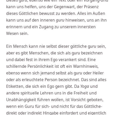
dieses g
uru
, ebenso wie ein Text oder ein Vorgang-und
kann uns helfen, uns der Gegenwart, der Präsenz
dieses Göttlichen bewusst zu werden. Alles im Außen
kann uns auf den inneren
guru
hinweisen, uns an ihn
erinnern und ein Zugang zu unserem innersten
Wesen sein.
Ein Mensch kann nie selbst dieser göttliche g
uru
sein,
aber es gibt Menschen, die sich als g
uru
bezeichnen
und dabei fest in ihrem Ego verankert sind. Eine
schillernde Persönlichkeit ist oft ein Warnhinweis,
ebenso wenn sich jemand selbst als g
uru
oder Heiler
oder als erleuchtete Person bezeichnet. Das sind alles
Etiketten, die sich ein Ego gern gibt. Da
Yoga
und
andere spirituelle Lehren uns in die Freiheit und
Unabhängigkeit führen wollen, ist Vorsicht geboten,
wenn ein Guru für sich- und nicht für das Göttliche-
direkt oder indirekt Hingabe einfordert und eigentlich