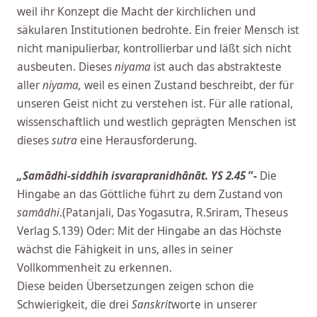
weil ihr Konzept die Macht der kirchlichen und
säkularen Institutionen bedrohte. Ein freier Mensch ist
nicht manipulierbar, kontrollierbar und läßt sich nicht
ausbeuten. Dieses
niyama
ist auch das abstrakteste
aller
niyama,
weil es einen Zustand beschreibt, der für
unseren Geist nicht zu verstehen ist. Für alle rational,
wissenschaftlich und westlich geprägten Menschen ist
dieses
sutra
eine Herausforderung.
„Samādhi-siddhih isvarapranidhānāt. YS 2.45
”-
Die
Hingabe an das Göttliche führt zu dem Zustand von
samādhi
.(Patanjali, Das Yogasutra, R.Sriram, Theseus
Verlag S.139) Oder:
Mit der Hingabe an das Höchste
wächst die Fähigkeit in uns, alles in seiner
Vollkommenheit zu erkennen.
Diese beiden Übersetzungen zeigen schon die
Schwierigkeit, die drei
Sanskrit
worte in unserer