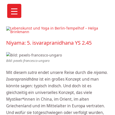
Helga Brinkmann, Yogalehrerin BDY/EYU: "Aus der eigenen
Mitte heraus ein kraftvolles, lebendiges und freies Leben zu
Niyama: 5. isvarapranidhana YS 2.45
gestalten ist Lebenskunst."
Bild: pexels-francesco-ungaro
Mit diesem
sutra
endet unsere Reise durch die
niyama.
Isvarapranidhāna
ist ein großes Konzept und man
könnte sagen: typisch indisch. Und doch ist es
gleichzeitig ein universelles Konzept, das viele
Mystiker*innen in China, im Orient, im alten
Griechenland und im Mittelalter in Europa vertraten.
Und wofür sie totgeschwiegen oder verfolgt wurden,