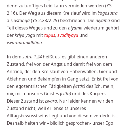
denn zukünftiges Leid kann vermieden werden (YS
2.16). Der Weg aus diesem Kreislauf wird im
Yogasutra
als
astanga
(YS 2.28/2.29) beschrieben. Die
niyama
sind
Teil dieses Weges und zu den
niyama
wiederum gehört
der
kriya yoga
mit
tapas
,
svadhyāya
und
i
svarapranidhāna
.
In dem
sutra 1.24
heißt es, es gibt einen anderen
Zustand, frei von der Angst und damit frei von dem
Antrieb, der den Kreislauf von Habenwollen, Gier und
Ablehnen und Bekämpfen in Gang setzt. Er ist frei von
den egozentrischen Tätigkeiten
(vrttis)
des Ich, mein,
mir, mich unseres Geistes
(citta)
und des Körpers.
Dieser Zustand ist
isvara.
Nur leider kennen wir den
Zustand nicht, weil er jenseits unseres
Alltagsbewusstseins liegt und von diesem verdeckt ist.
Deshalb halten wir – bildlich gesprochen- unser Ego