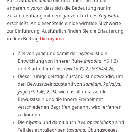
Für i
svarapranidhāna
gilt noch mehr als für die
anderen ni
yama,
dass sich die Bedeutung nur im
Zusammenhang mit dem ganzen Text des Y
ogasutra
erschließt. An dieser Stelle einige wichtige Stichworte
zur Einführung. Ausführlich finden Sie die Erläuterung
in dem Beitrag
Die niyama
:
Ziel von
yoga
und damit der
niyama
ist die
Entwicklung von innerer Ruhe
(nirodha
, YS 1.2)
und Klarheit im Geist (
viveka YS 2.26/3.54/4.26)
Dieser ruhige geistige Zustand ist notwendig, um
den Bewusstseinszustand von
samādhi, kaivalya,
yoga (YS 1.46, 2.25),
wie das allumfassende
Bewusstsein und die innere Freiheit mit
verschiedenen Begriffen genannt wird, erfahren
zu können
Die ni
yama
und damit auch
isvarapranidhāna
sind
Teil des achtgliedrigen (
astanga)
Übungsweges