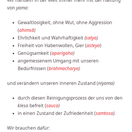
Wir handeln in der Welt immer mehr mit der Haltung
von
yama:
Gewaltlosigkeit, ohne Wut, ohne Aggression
(
ahimsā
)
Ehrlichkeit und Wahrhaftigkeit
(
satya
)
Freiheit von Habenwollen, Gier (
asteya
)
Genügsamkeit (
aparigaha
)
angemessenem Umgang mit unseren
Bedürfnissen (
brahmacharya
)
und verändern unseren inneren Zustand (
niyama)
durch diesen Reinigungsprozess der uns von den
klesa
befreit (
sauca
)
in einen Zustand der Zufriedenheit (
samtosa
).
Wir brauchen dafür: