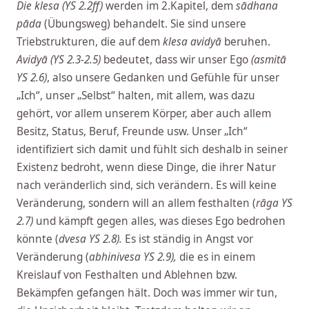
Die klesa (YS 2.2ff)
werden im 2.Kapitel, dem
sādhana
pāda
(Übungsweg) behandelt. Sie sind unsere
Triebstrukturen, die auf dem
klesa
avidyā
beruhen.
Avidyā (YS 2.3-2.5)
bedeutet, dass wir unser Ego
(asmitā
YS 2.6)
, also unsere Gedanken und Gefühle für unser
„Ich“, unser „Selbst“ halten, mit allem, was dazu
gehört, vor allem unserem Körper, aber auch allem
Besitz, Status, Beruf, Freunde usw. Unser „Ich“
identifiziert sich damit und fühlt sich deshalb in seiner
Existenz bedroht, wenn diese Dinge, die ihrer Natur
nach veränderlich sind, sich verändern. Es will keine
Veränderung, sondern will an allem festhalten (
rāga YS
2.7)
und kämpft gegen alles, was dieses Ego bedrohen
könnte (
dvesa YS 2.8).
Es ist ständig in Angst vor
Veränderung (
abhinivesa YS 2.9),
die es in einem
Kreislauf von Festhalten und Ablehnen bzw.
Bekämpfen gefangen hält. Doch was immer wir tun,