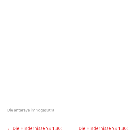
Die antaraya im Yogasutra
Beitragsnavigation
←
Die Hindernisse YS 1.30:
Die Hindernisse YS 1.30: