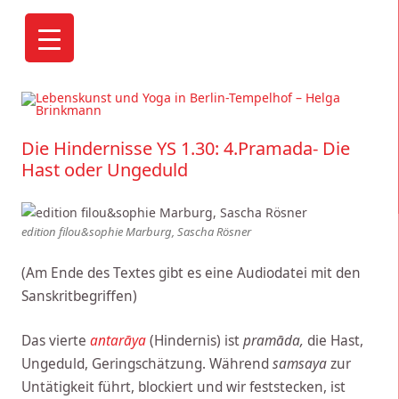
Helga Brinkmann, Yogalehrerin BDY/EYU: "Aus der eigenen
Mitte heraus ein kraftvolles, lebendiges und freies Leben zu
Die Hindernisse YS 1.30: 4.Pramada- Die
gestalten ist Lebenskunst."
Hast oder Ungeduld
edition filou&sophie Marburg, Sascha Rösner
(Am Ende des Textes gibt es eine Audiodatei mit den
Sanskritbegriffen)
Das vierte
antarāya
(Hindernis) ist
pramāda,
die Hast,
Ungeduld, Geringschätzung. Während
samsaya
zur
Untätigkeit führt, blockiert und wir feststecken, ist