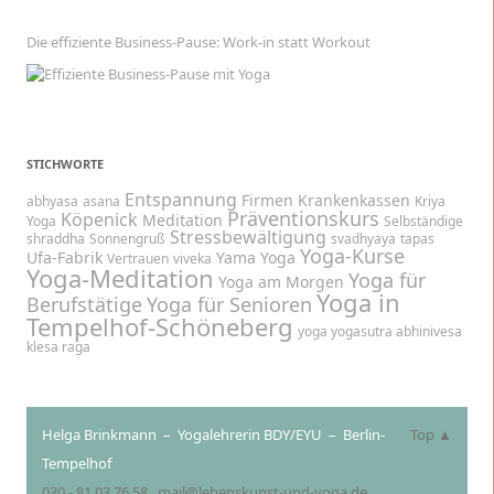
Die effiziente Business-Pause: Work-in statt Workout
STICHWORTE
Entspannung
Firmen
Krankenkassen
abhyasa
asana
Kriya
Präventionskurs
Köpenick
Meditation
Yoga
Selbständige
Stressbewältigung
shraddha
Sonnengruß
svadhyaya
tapas
Yoga-Kurse
Ufa-Fabrik
Yama
Yoga
Vertrauen
viveka
Yoga-Meditation
Yoga für
Yoga am Morgen
Yoga in
Berufstätige
Yoga für Senioren
Tempelhof-Schöneberg
yoga yogasutra abhinivesa
klesa raga
Helga Brinkmann – Yogalehrerin BDY/EYU – Berlin-
Top ▲
Tempelhof
030 - 81 03 76 58
mail@lebenskunst-und-yoga.de