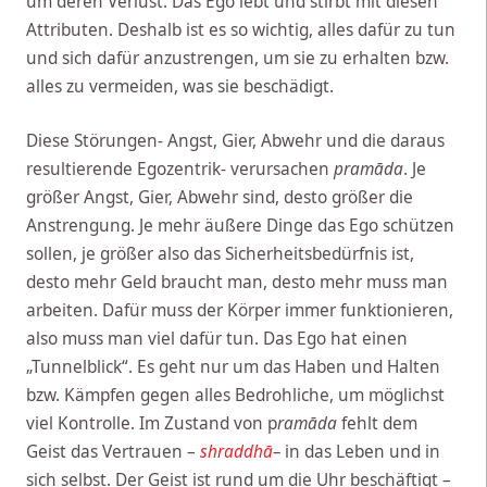
um deren Verlust. Das Ego lebt und stirbt mit diesen
Attributen. Deshalb ist es so wichtig, alles dafür zu tun
und sich dafür anzustrengen, um sie zu erhalten bzw.
alles zu vermeiden, was sie beschädigt.
Diese Störungen- Angst, Gier, Abwehr und die daraus
resultierende Egozentrik- verursachen
pramāda
. Je
größer Angst, Gier, Abwehr sind, desto größer die
Anstrengung. Je mehr äußere Dinge das Ego schützen
sollen, je größer also das Sicherheitsbedürfnis ist,
desto mehr Geld braucht man, desto mehr muss man
arbeiten. Dafür muss der Körper immer funktionieren,
also muss man viel dafür tun. Das Ego hat einen
„Tunnelblick“. Es geht nur um das Haben und Halten
bzw. Kämpfen gegen alles Bedrohliche, um möglichst
viel Kontrolle. Im Zustand von p
ramāda
fehlt dem
Geist das Vertrauen –
shraddhā
–
in das Leben und in
sich selbst. Der Geist ist rund um die Uhr beschäftigt –