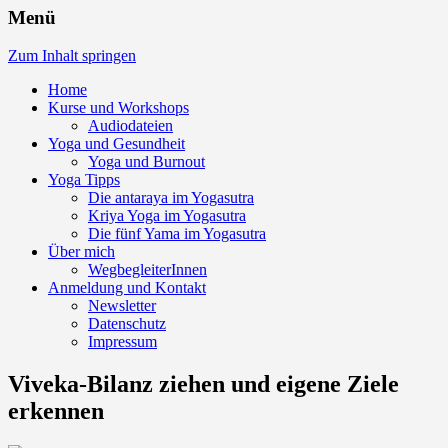
Helga Brinkmann, Yogalehrerin
Menü
BDY/EYU: "Aus der eigenen Mitte heraus
ein kraftvolles, lebendiges und freies
Zum Inhalt springen
Leben zu gestalten ist Lebenskunst."
Home
Kurse und Workshops
Audiodateien
Yoga und Gesundheit
Yoga und Burnout
Yoga Tipps
Die antaraya im Yogasutra
Kriya Yoga im Yogasutra
Die fünf Yama im Yogasutra
Über mich
WegbegleiterInnen
Anmeldung und Kontakt
Newsletter
Datenschutz
Impressum
Viveka-Bilanz ziehen und eigene Ziele
erkennen