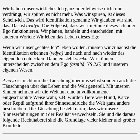
Wir haben unser wirkliches Ich ganz oder teilweise nicht nur
verdrängt, wir spüren es nicht mehr. Was wir spüren, ist dieses
Schein-Ich. Das wird Identifikation genannt: Wir glauben wir sind
das. Das ist
avidyā.
Die Folge ist, dass wir im Sinne dieses Ich oder
Ego funktionieren. Wir planen, handeln und entscheiden, mit
anderen Worten: Wir leben das Leben dieses Ego.
Wenn wir unser „echtes Ich“ leben wollen, müssen wir zunächst die
Identifikation erkennen (
vidya)
und nach und nach wieder das
eigene Ich entdecken. Dann entsteht
viveka.
Wir können
unterscheiden zwischen dem Ego
(asmitā, YS 2.6)
und unserem
eigenen Wesen.
Avidyā
ist nicht nur die Täuschung über uns selbst sondern auch die
Täuschungen über das Leben und die Welt generell. Mit unseren
Sinnen nehmen wir die Welt auf eine unvollkommene,
eingeschränkte Weise wahr, z.B. würden Tiere wie Hund, Katze
oder Reptil aufgrund ihrer Sinneseindrücke die Welt ganz anders
beschreiben. Die Täuschung besteht darin, dass wir unsere
Sinneserfahrungen mit der Realität verwechseln. Sie und die daraus
folgende Rechthaberei sind die Grundlage vieler kleiner und großer
Konflikte.