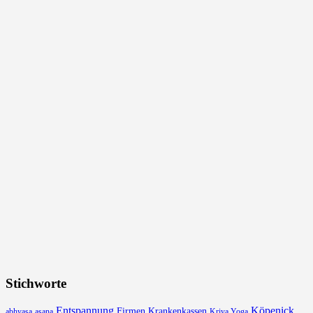
Stichworte
Entspannung
Köpenick
Firmen
Krankenkassen
abhyasa
asana
Kriya Yoga