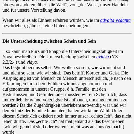
über/von anderen, über „die Welt“, von „der Welt“, unser Handeln
und für unsere Vorstellung davon.
Wenn wir alles als Einheit erfahren würden, wie im
advaita-vedanta
beschrieben, gäbe es keine Unterscheidungen.
Die Unterscheidung zwischen Schein und Sein
– so kann man kurz und knapp die Unterscheidungsfähigkeit im
Yoga beschreiben. Die Unterscheidung zwischen
avidyā
(YS
2.3/2.4) und
vidya.
Das beginnt bei uns selbst: Wir wollen so sein, wie wir nicht sind
und nicht so sein, wie wir sind. Das betrifft Körper und Geist. Die
Ausprägung ist von Mensch zu Mensch unterschiedlich, je nach den
Erfahrungen im Leben. Fühlten wir uns angenommen und
aufgenommen in unserer Gruppe, d.h. Familie, mit den
Bedürfnissen und Gefühlen oder mussten wir ein Schein-Ich, dass
immer lieb, brav und vorzeigbar ist aufbauen, um angenommen zu
werden? Da die Zugehörigkeit überlebensnotwendig war und wir
den Schutz der Familie brauchten, hatten wir keine Wahl. Unter
diesem Schein-Ich existiert noch immer unser „echtes Ich“, das nicht
leben durfte. Das „echte Ich“ hat mal jemand als das beschrieben
„wie wir gemeint sind oder waren“, nicht was aus uns (gemacht)
wurde.