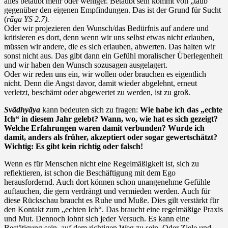
alles betäubt mehr oder weniger. Betäubt sein kommt von „taub“
gegenüber den eigenen Empfindungen. Das ist der Grund für Sucht
(
rāga YS 2.7).
Oder wir projezieren den Wunsch/das Bedürfnis auf andere und
kritisieren es dort, denn wenn wir uns selbst etwas nicht erlauben,
müssen wir andere, die es sich erlauben, abwerten. Das halten wir
sonst nicht aus. Das gibt dann ein Gefühl moralischer Überlegenheit
und wir haben den Wunsch sozusagen ausgelagert.
Oder wir reden uns ein, wir wollen oder brauchen es eigentlich
nicht. Denn die Angst davor, damit wieder abgelehnt, erneut
verletzt, beschämt oder abgewertet zu werden, ist zu groß.
Svādhyāya
kann bedeuten sich zu fragen:
Wie habe ich das „echte
Ich“ in diesem Jahr gelebt?
Wann, wo, wie hat es sich gezeigt?
Welche Erfahrungen waren damit verbunden? Wurde ich
damit, anders als früher, akzeptiert oder sogar gewertschätzt?
Wichtig: Es gibt kein richtig oder falsch!
Wenn es für Menschen nicht eine Regelmäßigkeit ist, sich zu
reflektieren, ist schon die Beschäftigung mit dem Ego
herausfordernd. Auch dort können schon unangenehme Gefühle
auftauchen, die gern verdrängt und vermieden werden. Auch für
diese Rückschau braucht es Ruhe und Muße. Dies gilt verstärkt für
den Kontakt zum „echten Ich“. Das braucht eine regelmäßige Praxis
und Mut. Dennoch lohnt sich jeder Versuch. Es kann eine
Bestätigung sein, auf dem richtigen Weg zu sein. Oder Ziele und