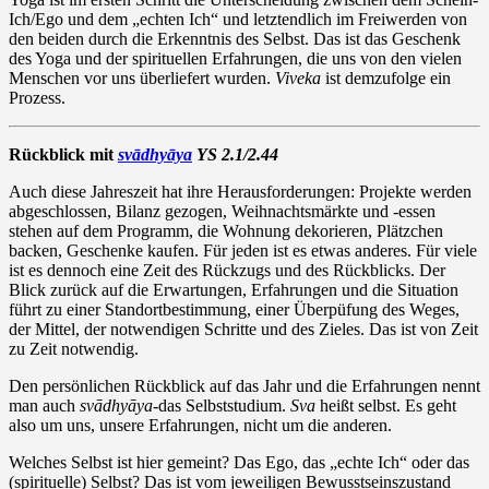
Ich/Ego und dem „echten Ich“ und letztendlich im Freiwerden von
den beiden durch die Erkenntnis des Selbst. Das ist das Geschenk
des Yoga und der spirituellen Erfahrungen, die uns von den vielen
Menschen vor uns überliefert wurden.
Viveka
ist demzufolge ein
Prozess.
Rückblick mit
svādhyāya
YS 2.1/2.44
Auch diese Jahreszeit hat ihre Herausforderungen: Projekte werden
abgeschlossen, Bilanz gezogen, Weihnachtsmärkte und -essen
stehen auf dem Programm, die Wohnung dekorieren, Plätzchen
backen, Geschenke kaufen. Für jeden ist es etwas anderes. Für viele
ist es dennoch eine Zeit des Rückzugs und des Rückblicks. Der
Blick zurück auf die Erwartungen, Erfahrungen und die Situation
führt zu einer Standortbestimmung, einer Überpüfung des Weges,
der Mittel, der notwendigen Schritte und des Zieles. Das ist von Zeit
zu Zeit notwendig.
Den persönlichen Rückblick auf das Jahr und die Erfahrungen nennt
man auch
svādhyāya-
das Selbststudium.
Sva
heißt selbst. Es geht
also um uns, unsere Erfahrungen, nicht um die anderen.
Welches Selbst ist hier gemeint? Das Ego, das „echte Ich“ oder das
(spirituelle) Selbst? Das ist vom jeweiligen Bewusstseinszustand