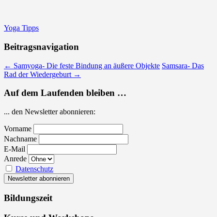
Yoga Tipps
Beitragsnavigation
←
Samyoga- Die feste Bindung an äußere Objekte
Samsara- Das
Rad der Wiedergeburt
→
Auf dem Laufenden bleiben …
... den Newsletter abonnieren:
Vorname
Nachname
E-Mail
Anrede
Datenschutz
Bildungszeit