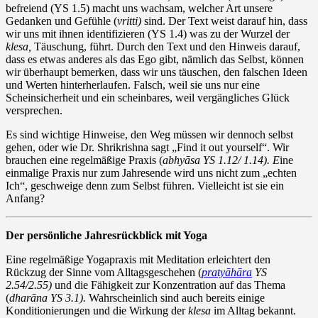
befreiend (YS 1.5) macht uns wachsam, welcher Art unsere
Gedanken und Gefühle (
vritti)
sind. Der Text weist darauf hin, dass
wir uns mit ihnen identifizieren (YS 1.4) was zu der Wurzel der
klesa,
Täuschung, führt. Durch den Text und den Hinweis darauf,
dass es etwas anderes als das Ego gibt, nämlich das Selbst, können
wir überhaupt bemerken, dass wir uns täuschen, den falschen Ideen
und Werten hinterherlaufen. Falsch, weil sie uns nur eine
Scheinsicherheit und ein scheinbares, weil vergängliches Glück
versprechen.
Es sind wichtige Hinweise, den Weg müssen wir dennoch selbst
gehen, oder wie Dr. Shrikrishna sagt „Find it out yourself“. Wir
brauchen eine regelmäßige Praxis (
abhyāsa YS 1.12/ 1.14). E
ine
einmalige Praxis nur zum Jahresende wird uns nicht zum „echten
Ich“, geschweige denn zum Selbst führen. Vielleicht ist sie ein
Anfang?
Der persönliche Jahresrückblick mit Yoga
Eine regelmäßige Yogapraxis mit Meditation erleichtert den
Rückzug der Sinne vom Alltagsgeschehen (
pratyāhāra
YS
2.54/2.55)
und die Fähigkeit zur Konzentration auf das Thema
(
dharāna YS 3.1).
Wahrscheinlich sind auch bereits einige
Konditionierungen und die Wirkung der
klesa
im Alltag bekannt.