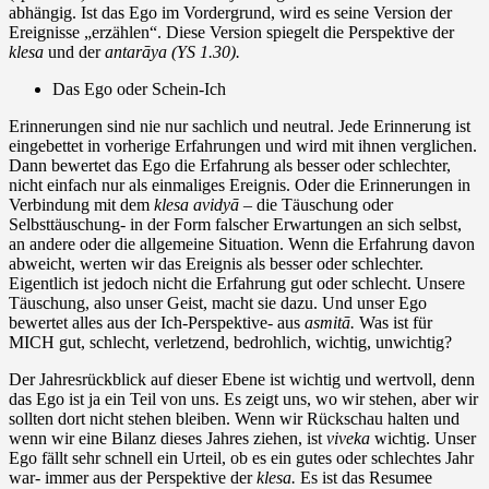
abhängig. Ist das Ego im Vordergrund, wird es seine Version der
Ereignisse „erzählen“. Diese Version spiegelt die Perspektive der
klesa
und der
antarā
ya (YS 1.30).
Das Ego oder Schein-Ich
Erinnerungen sind nie nur sachlich und neutral. Jede Erinnerung ist
eingebettet in vorherige Erfahrungen und wird mit ihnen verglichen.
Dann bewertet das Ego die Erfahrung als besser oder schlechter,
nicht einfach nur als einmaliges Ereignis. Oder die Erinnerungen in
Verbindung mit dem
klesa avidyā –
die Täuschung oder
Selbsttäuschung- in der Form falscher Erwartungen an sich selbst,
an andere oder die allgemeine Situation. Wenn die Erfahrung davon
abweicht, werten wir das Ereignis als besser oder schlechter.
Eigentlich ist jedoch nicht die Erfahrung gut oder schlecht. Unsere
Täuschung, also unser Geist, macht sie dazu. Und unser Ego
bewertet alles aus der Ich-Perspektive- aus
asmitā.
Was ist für
MICH gut, schlecht, verletzend, bedrohlich, wichtig, unwichtig?
Der Jahresrückblick auf dieser Ebene ist wichtig und wertvoll, denn
das Ego ist ja ein Teil von uns. Es zeigt uns, wo wir stehen, aber wir
sollten dort nicht stehen bleiben. Wenn wir Rückschau halten und
wenn wir eine Bilanz dieses Jahres ziehen, ist
viveka
wichtig. Unser
Ego fällt sehr schnell ein Urteil, ob es ein gutes oder schlechtes Jahr
war- immer aus der Perspektive der
klesa.
Es ist das Resumee