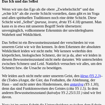
Das Ich und das Selbst
Wenn wir uns das Ego als die obere „Zwiebelschicht“ und das
„echte Ich“ als die zweite Schicht vorstellen, dann gibt es im Yoga
und allen spirituellen Traditionen noch eine dritte Schicht. Diese
Schicht wird „Selbst“
(purusa, isvara, drsta YS 4.18)
genannt. Man
kann es in etwa mit unserem Begriff Seele übersetzen:
unvergänglich, vollkommene Erkenntnis der unwiderlegbaren
Wahrheit und Wirklichkeit.
Das Selbst ist ein Bewusstseinszustand der verschieden ist von
unserem Geist wie wir ihn kennen. In dem Erkennen der absoluten
Wirklichkeit leiden wir nicht mehr. Wir kennen weiterhin den
körperlichen, biologischen Schmerz, der ist ja da, aber wir leiden in
diesem Bewusstseinszustand nicht mehr darunter. Wir unterscheiden
zwischen Schmerz und Leid. Natürlich versuchen wir alles, um den
Schmerz bzw. die Ursache zu beseitigen.
Wir leiden auch nicht mehr unter unserem Geist, den
klesa (YS 2.3)
–
die (Todes-)Angst, die Gier, das Festhalten, die Ablehnung, der
Hass – und nicht unter den Hindernissen, den
antarāya
(YS 1.30),
denn das sind Funktionsweisen des Geistes (
citta YS 1.5).
In dem
anderen Bewusstseinszustand (
kaivalya YS 2.25/3.55 )
sind wir frei
davon.
Yoga ist im ersten Schritt die Unterscheidung zwischen dem Schein-