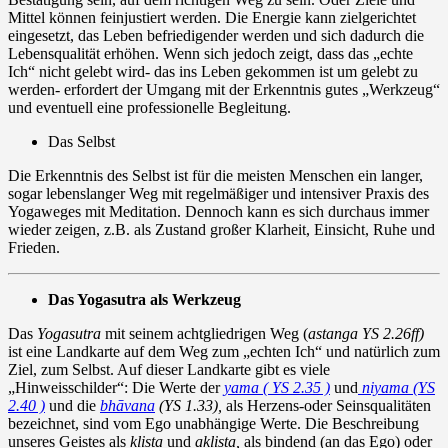
Mittel können feinjustiert werden. Die Energie kann zielgerichtet
eingesetzt, das Leben befriedigender werden und sich dadurch die
Lebensqualität erhöhen. Wenn sich jedoch zeigt, dass das „echte
Ich“ nicht gelebt wird- das ins Leben gekommen ist um gelebt zu
werden- erfordert der Umgang mit der Erkenntnis gutes „Werkzeug“
und eventuell eine professionelle Begleitung.
Das Selbst
Die Erkenntnis des Selbst ist für die meisten Menschen ein langer,
sogar lebenslanger Weg mit regelmäßiger und intensiver Praxis des
Yogaweges mit Meditation. Dennoch kann es sich durchaus immer
wieder zeigen, z.B. als Zustand großer Klarheit, Einsicht, Ruhe und
Frieden.
Das Yogasutra als Werkzeug
Das
Yogasutra
mit seinem achtgliedrigen Weg (
astanga YS 2.26ff)
ist eine Landkarte auf dem Weg zum „echten Ich“ und natürlich zum
Ziel, zum Selbst. Auf dieser Landkarte gibt es viele
„Hinweisschilder“: Die Werte der
yama ( YS 2.35 )
und
niyama (YS
2.40 )
und die
bhāvana
(YS 1.33),
als Herzens-oder Seinsqualitäten
bezeichnet, sind vom Ego unabhängige Werte. Die Beschreibung
unseres Geistes als
klista
und
aklista,
als bindend (an das Ego) oder